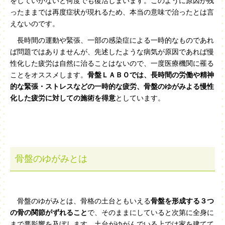
をしていかないと何度でも復活しまいます。このように原因が残
ったままでは再度症状が現れるため、本当の意味で治ったとは言
えないのです。
長時間の運動や緊張、一部の感染症による一時的なものであれ
ば問題ではありませんが、先述したような病気が原因であれば慢
性化した疲労は自然に治ることはないので、一度医療機関に罹る
ことをオススメします。
骨盤ＬＡＢＯでは、長時間の労働や精神
的な緊張・ストレスなどの一時的な疲労、骨盤のゆがみよる慢性
化した疲労に対しての施術を得意
としています。
骨盤のゆがみとは
骨盤のゆがみとは、骨格の土台ともいえる
骨盤を形成する３つ
の骨の関節がずれること
で、そのままにしていると次第に全身に
まで悪影響を及ぼします。土台がゆがんでいる上では家を建てて