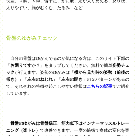
長差、Ｏ脚、Ｘ脚、偏平足、がに股、足が太く見える、反り腰、
太りやすい、顔がむくむ、たるみ など
骨盤のゆがみチェック
自分の骨盤はゆがんでるのか気になる方は、このサイト下部の
「
お困りですか？
」をタップしてください。無料で簡単
姿勢チェ
ック
が行えます。姿勢のゆがみは「
横から見た時の姿勢（前後の
傾き）
」「
左右のねじれ
」「
左右の開き
」の３パターンがあるの
で、それぞれの特徴や起こしやすい症状は
こちらの記事
でご紹介
しています。
骨盤のゆがみは骨盤矯正
、
筋力低下はインナーマッスルトレー
ニング（楽トレ）
で改善できます。一度の施術で身体の変化を実