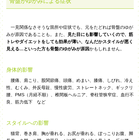
骨盤がゆがみによる症状
一見関係なさそうな箇所や症状でも、元をたどれば骨盤のゆが
みが原因であることも。また、
見た目にも影響していくので、筋
トレやダイエットをしても効果が薄い、なんだかスタイルが悪く
見える…といった方も骨盤のゆがみが原因
かもしれません。
身体的影響
腰痛、肩こり、股関節痛、頭痛、めまい、膝痛、しびれ、冷え
性、むくみ、外反母趾、慢性疲労、ストレートネック、ギックリ
腰、PMS（月経不順）、椎間板ヘルニア、脊柱管狭窄症、血行不
良、筋力低下 など
スタイルへの影響
猫背、巻き肩、胸が垂れる、お尻が垂れる、ぽっこりお腹、脚