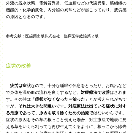
外液の脱水状態、電解質異常、低血糖などの代謝異常、筋組織の
機能的・化学的変化、内分泌の異常などが起こっており、疲労感
の原因となるのです。
参考文献：医歯薬出版株式会社 臨床医学総論第２版
疲労の改善
疲労は症状
なので、十分な睡眠や休息をとったり、お風呂など
で身体を温め血の流れを良くするなど、
対症療法で改善
はされま
す。その時は「
症状がなくなった＝治った
」とか考えられがちで
すが、
それは大きな間違い
です。
対症療法は出ている症状に対す
る治療であって、原因を取り除くための治療ではない
からです。
症状の原因をその草の根っこと例えた場合、対症療法で地表に見
える草をいくら刈っても再び生えてくるように、根っこから除去