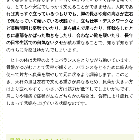
も、とても不安定でしっかり支えることができません。人間であ
れば
真っすぐ立っているつもりでも、脚の長さや肩の高さが左右
で異なっていて傾いている状態
です。
立ち仕事・デスクワークな
ど長時間同じ姿勢でいたり
、
足を組んで座ったり
、
怪我をしたと
きに患部をかばった動きをしたり
、
合わない靴を履いたり
、
長年
の日常生活での何気ないクセ
が積み重なることで、知らず知らず
のうちに骨盤はゆがんでしまいます。
ヒトの体は天秤のようにバランスをとりながら動いています。
骨盤がゆがむことで天秤が傾くと、バランスをとるために筋肉を
使って片方へ負荷を増やして元に戻るよう調節します。このと
き、天秤の皿は左右で支える重さが異なるため、負荷が大きい方
はより疲れやすく、小さい方は筋力が低下してしまいがちです。
肩こりや腰痛で症状が左右どちらかの場合は、負荷により疲れて
しまって悲鳴を上げている状態なのです。