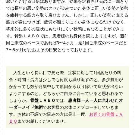
感いただける自信はありますが、効果を定着させるのに一回きり
では長年の悪い姿勢のクセが染みついた身体に正しい姿勢と姿勢
を維持する筋力を取り戻せません。しかし、正しい姿勢と支える
筋力が身につけば、疲労が溜まりにくい身体になるだけでなく、
将来的に多くの症状にもなりにくい状態にもなることができま
す。骨盤ＬＡＢＯでは、患者様のお身体と院によりますが、週2
回ご来院のペースであれば3〜4ヶ月、週1回ご来院のペースだと
7〜8ヶ月がおおよその目安となっております。
人生という長い目で見た際、症状に対して1回あたりの料
金・時間・労力は少しでも何度も繰り返すのと、多少費用が
かかっても数か月集中して原因から取り除いて症状が出ない
ようにするのと、どちらがご自身に合っていると思われるで
しょうか。
骨盤ＬＡＢＯ
では、
患者様一人一人に合わせたオ
ーダーメイド施術
でお客様のお体にアプローチしていきま
す。お体の不調でお悩みの方は是非一度、
お近くの骨盤ＬＡ
ＢＯ
までお越しくださいませ。