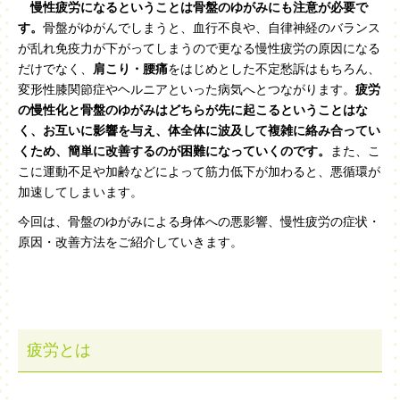
慢性疲労になるということは骨盤のゆがみにも注意が必要で
す。
骨盤がゆがんでしまうと、血行不良や、自律神経のバランス
が乱れ免疫力が下がってしまうので更なる慢性疲労の原因になる
だけでなく、
肩こり・腰痛
をはじめとした不定愁訴はもちろん、
変形性膝関節症やヘルニアといった病気へとつながります。
疲労
の慢性化と骨盤のゆがみはどちらが先に起こるということはな
く、お互いに影響を与え、体全体に波及して複雑に絡み合ってい
くため、簡単に改善するのが困難になっていくのです。
また、こ
こに運動不足や加齢などによって筋力低下が加わると、悪循環が
加速してしまいます。
今回は、骨盤のゆがみによる身体への悪影響、慢性疲労の症状・
原因・改善方法をご紹介していきます。
疲労とは