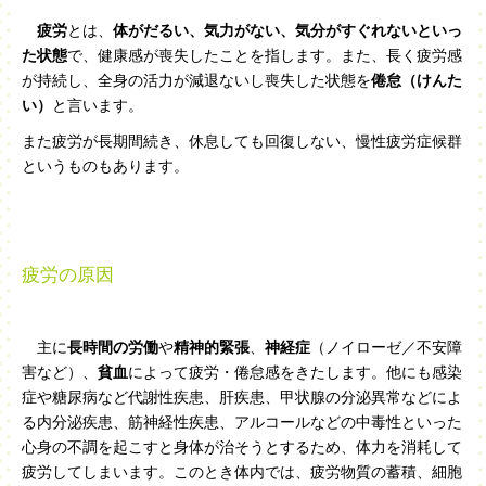
疲労
とは、
体がだるい、気力がない、気分がすぐれないといっ
た状態
で、健康感が喪失したことを指します。また、長く疲労感
が持続し、全身の活力が減退ないし喪失した状態を
倦怠（けんた
い）
と言います。
また疲労が長期間続き、休息しても回復しない、慢性疲労症候群
というものもあります。
疲労の原因
主に
長時間の労働
や
精神的緊張
、
神経症
（ノイローゼ／不安障
害など）、
貧血
によって疲労・倦怠感をきたします。他にも感染
症や糖尿病など代謝性疾患、肝疾患、甲状腺の分泌異常などによ
る内分泌疾患、筋神経性疾患、アルコールなどの中毒性といった
心身の不調を起こすと身体が治そうとするため、体力を消耗して
疲労してしまいます。このとき体内では、疲労物質の蓄積、細胞