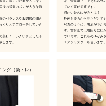
娠前に着ていた服が入らなく
は「骨盤矯正」でそれ以外
産後の骨盤のズレが大きな原
ていく事が必要です。
細かい骨のゆがみとは？
盤のバランスや股関節の開き
身体を後ろから見ただけで
っくりとアプローチしていき
写真のように、右肩が下が
す。首付近では右回りにゆ
で美しく、いきいきとした子
でいます。これらのゆがみ
致します。
Ｔアジャスターを使います
ニング（楽トレ）