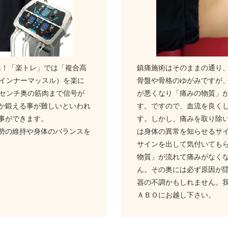
効果！「楽トレ」では「複合高
鎮痛施術はそのままの通り
（インナーマッスル）を楽に
骨盤や骨格のゆがみですが
5センチ奥の筋肉まで信号が
が悪くなり「痛みの物質」
か鍛える事が難しいといわれ
す。ですので、血流を良く
事ができます。
す。しかし、痛みを取り除
勢の維持や身体のバランスを
は身体の異常を知らせるサ
サインを出して気付いても
物質」が流れて痛みがなく
ん。その奥には必ず原因が
器の不調かもしれません。
ＡＢＯにお越し下さい。