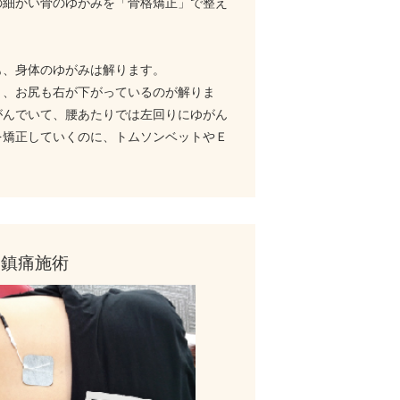
の細かい骨のゆがみを「骨格矯正」で整え
も、身体のゆがみは解ります。
り、お尻も右が下がっているのが解りま
がんでいて、腰あたりでは左回りにゆがん
を矯正していくのに、トムソンベットやＥ
。
鎮痛施術