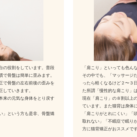
台の役割をしています。普段
「肩こり」といっても色ん
慣で骨盤は簡単に歪みます。
その中でも、「マッサージ
正で骨盤の左右前後の歪みを
ったら軽くなるけど２〜３
正していきます。
た所謂「慢性的な肩こり」
本来の元気な身体をとり戻す
現在「肩こり」の８割以上
ています。また猫背は身体
い」という方も是非、骨盤矯
「肩こりがとれにくい」「
取れない」「不眠症で眠り
方に猫背矯正がおススメで