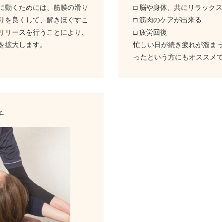
に動くためには、筋膜の滑り
□ 脳や身体、共にリラック
りを良くして、解きほぐすこ
□ 筋肉のケアが出来る
リリースを行うことにより、
□ 疲労回復
を拡大します。
忙しい日が続き疲れが溜ま
ったという方にもオススメ
チ