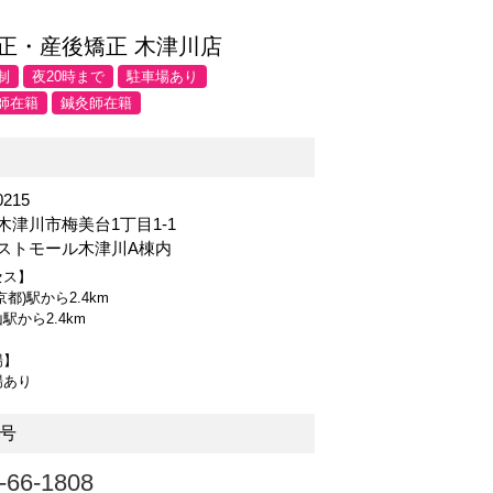
正・産後矯正 木津川店
制
夜20時まで
駐車場あり
師在籍
鍼灸師在籍
0215
木津川市梅美台1丁目1-1
ストモール木津川A棟内
セス】
京都)駅から2.4km
駅から2.4km
場】
場あり
号
-66-1808