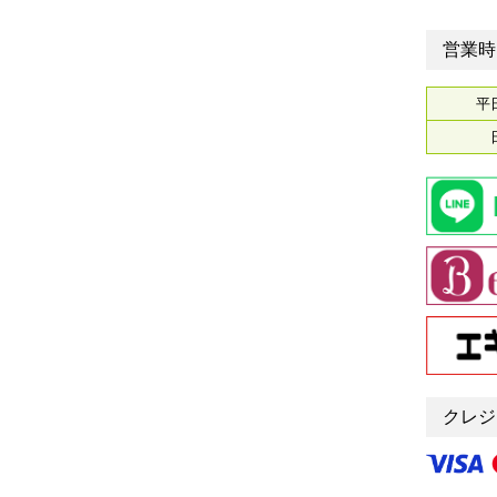
営業時
平
クレジ