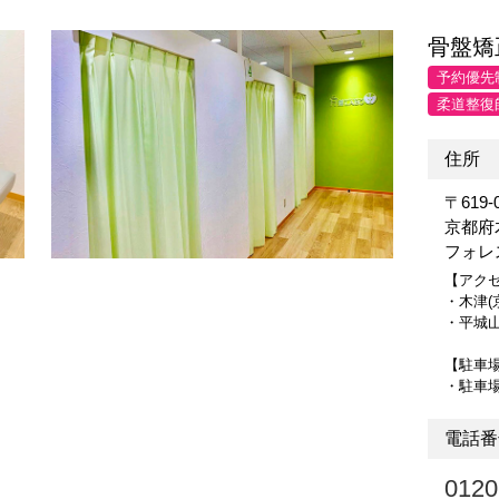
骨盤矯
予約優先
柔道整復
住所
〒619-
京都府
フォレ
【アク
・木津(
・平城山
【駐車
・駐車
電話番
0120