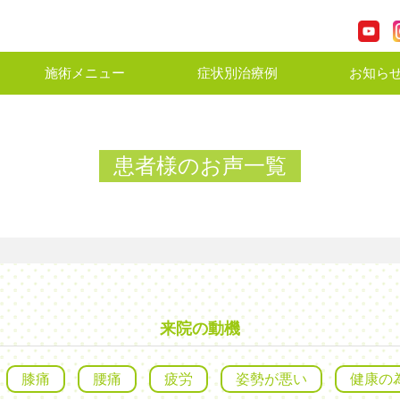
施術メニュー
症状別治療例
お知ら
患者様のお声一覧
来院の動機
膝痛
腰痛
疲労
姿勢が悪い
健康の